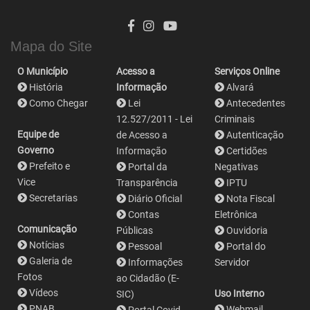
Mapa do Site
O Município
Acesso a
Serviços Online
História
Informação
Alvará
Como Chegar
Lei
Antecedentes
12.527/2011 - Lei
Criminais
Equipe de
de Acesso a
Autenticação
Governo
Informação
Certidões
Prefeito e
Portal da
Negativas
Vice
Transparência
IPTU
Secretarias
Diário Oficial
Nota Fiscal
Contas
Eletrônica
Comunicação
Públicas
Ouvidoria
Notícias
Pessoal
Portal do
Galeria de
Informações
Servidor
Fotos
ao Cidadão (E-
Vídeos
Uso Interno
SIC)
PNAB
Webmail
Portal Covid