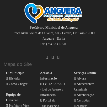
Prefeitura Municipal de Anguera
Praça Artur Vieira de Oliveira, s/n - Centro, CEP 44670-000
Anguera - Bahia
Tel: (75) 3239-6500
Mapa do Site
O Município
Acesso a
Serviços Online
História
Informação
Alvará
Como Chegar
Lei 12.527/2011
Antecedentes
- Lei de Acesso a
Criminais
Equipe de
Informação
Autenticação
Governo
Portal da
Certidões
Prefeito e Vice
Transparência
Negativas