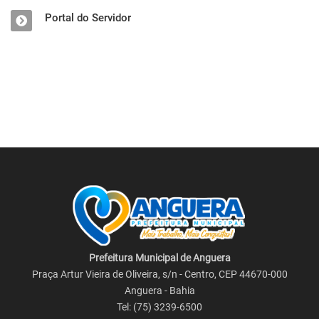
Portal do Servidor
Prefeitura Municipal de Anguera
Praça Artur Vieira de Oliveira, s/n - Centro, CEP 44670-000
Anguera - Bahia
Tel: (75) 3239-6500