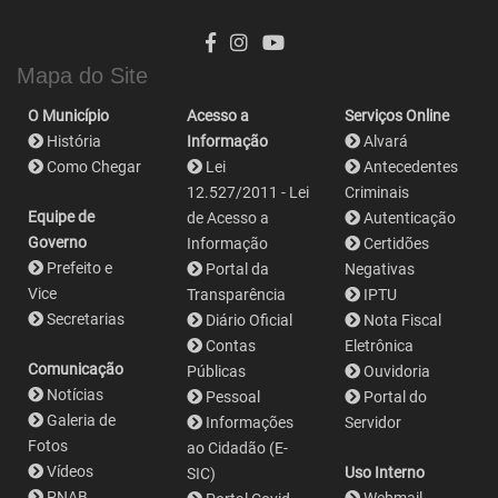
Mapa do Site
O Município
Acesso a
Serviços Online
História
Informação
Alvará
Como Chegar
Lei
Antecedentes
12.527/2011 - Lei
Criminais
Equipe de
de Acesso a
Autenticação
Governo
Informação
Certidões
Prefeito e
Portal da
Negativas
Vice
Transparência
IPTU
Secretarias
Diário Oficial
Nota Fiscal
Contas
Eletrônica
Comunicação
Públicas
Ouvidoria
Notícias
Pessoal
Portal do
Galeria de
Informações
Servidor
Fotos
ao Cidadão (E-
Vídeos
Uso Interno
SIC)
PNAB