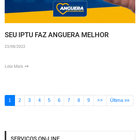
SEU IPTU FAZ ANGUERA MELHOR
23/08/2022
Leia Mais
1
2
3
4
5
6
7
8
9
>>
Última »»
SERVIÇOS ON-LINE