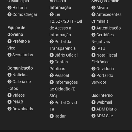
O Município
Acesso a
Serviços Online
História
Informação
Alvará
Como Chegar
Lei
Antecedentes
12.527/2011 - Lei
Criminais
Equipe de
de Acesso a
Autenticação
Governo
Informação
Certidões
Prefeito e
Portal da
Negativas
Vice
Transparência
IPTU
Secretarias
Diário Oficial
Nota Fiscal
Contas
Eletrônica
Comunicação
Públicas
Ouvidoria
Notícias
Pessoal
Portal do
Galeria de
Informações
Servidor
Fotos
ao Cidadão (E-
Vídeos
Uso Interno
SIC)
PNAB
Webmail
Portal Covid
Downloads
ADM Diário
19
ADM Site
Radar