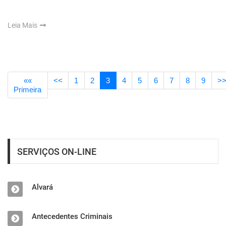
Leia Mais
««
<<
1
2
3
4
5
6
7
8
9
>
Primeira
SERVIÇOS ON-LINE
Alvará
Antecedentes Criminais