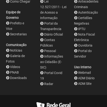
Como Chegar
Lei
Antecedentes
12.527/2011 - Lei
Criminais
Equipe de
de Acesso a
Autenticação
Governo
Informação
Certidões
Prefeito e
Portal da
Negativas
Vice
Transparência
IPTU
Secretarias
Diário Oficial
Nota Fiscal
Contas
Eletrônica
Comunicação
Públicas
Ouvidoria
Notícias
Pessoal
Portal do
Galeria de
Informações
Servidor
Fotos
ao Cidadão (E-
Vídeos
Uso Interno
SIC)
PNAB
Webmail
Portal Covid
Downloads
ADM Diário
19
ADM Site
Radar